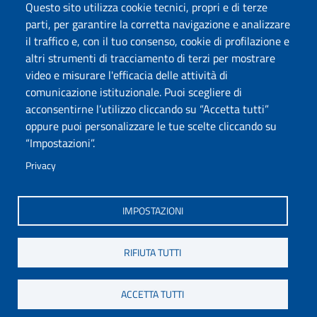
cookie
Questo sito utilizza cookie tecnici, propri e di terze
E-Learning
parti, per garantire la corretta navigazione e analizzare
Cookie settings
UNIFIND
il traffico e, con il tuo consenso, cookie di profilazione e
Mappa del sito
altri strumenti di tracciamento di terzi per mostrare
Dona il 5 x 1000
video e misurare l'efficacia delle attività di
Privacy
comunicazione istituzionale. Puoi scegliere di
acconsentirne l’utilizzo cliccando su “Accetta tutti”
oppure puoi personalizzare le tue scelte cliccando su
Wi-Fi di Ateneo
App
“Impostazioni”.
SPID
Whistleblowing
Privacy
IMPOSTAZIONI
RIFIUTA TUTTI
COPYRIGHT © 2024. ALL RIGHTS RESERVED - UNIVERSITÀ DEGLI STUDI
GABRIELE D'ANNUNZIO – CHIETI-PESCARA
ACCETTA TUTTI