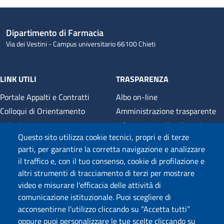
Dipartimento di Farmacia
Via dei Vestini - Campus universitario 66100 Chieti
LINK UTILI
TRASPARENZA
Portale Appalti e Contratti
Albo on-line
Colloqui di Orientamento
Amministrazione trasparente
UdALibrary
Informativa sull'utilizzo dei
cookie
Questo sito utilizza cookie tecnici, propri e di terze
E-Learning
parti, per garantire la corretta navigazione e analizzare
Cookie settings
UNIFIND
il traffico e, con il tuo consenso, cookie di profilazione e
Mappa del sito
altri strumenti di tracciamento di terzi per mostrare
Dona il 5 x 1000
video e misurare l'efficacia delle attività di
Privacy
comunicazione istituzionale. Puoi scegliere di
acconsentirne l’utilizzo cliccando su “Accetta tutti”
oppure puoi personalizzare le tue scelte cliccando su